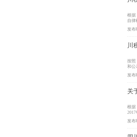
格
根据
自律
所及
发布时
川
名
按照
和公
级、
发布时
关
根据
20
发布时
四