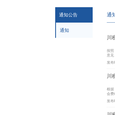
通
通知公告
通知
川
通
按照
意见
照执
发布时
川
通
根据
会费
发布时
川