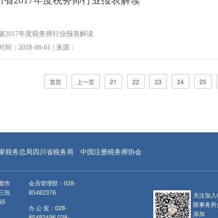
省2017年度税务师行业报表解读
间：2018-08-01 | 来源：
首页
上一页
21
22
23
24
25
家税务总局四川省税务局
中国注册税务师协会
都市
会员管理部：028-
三段
85482376
关注加入
场5
限事务所
办 公 室：028-
添加
85482496 028-