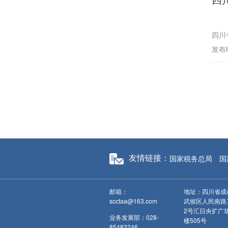
四川
发布时
国家税务总局
国
友情链接：
邮箱：
地址：四川省成
scctaa@163.com
武侯区人民南路
2号汇日央扩广
业务发展部：028-
楼505号
85483246