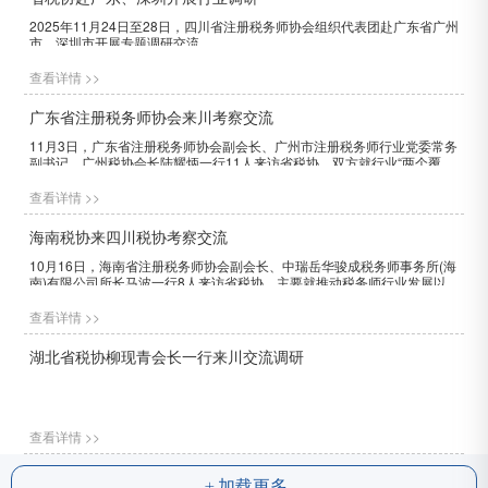
2025年11月24日至28日，四川省注册税务师协会组织代表团赴广东省广州
市、深圳市开展专题调研交流。
查看详情 >>
广东省注册税务师协会来川考察交流
11月3日，广东省注册税务师协会副会长、广州市注册税务师行业党委常务
副书记、广州税协会长陆耀炳一行11人来访省税协，双方就行业“两个覆
盖”工作措施与成果、税务师行业发展瓶颈以及如何推动税务师行业发展等
问题进行了座谈交流。
查看详情 >>
海南税协来四川税协考察交流
10月16日，海南省注册税务师协会副会长、中瑞岳华骏成税务师事务所(海
南)有限公司所长马波一行8人来访省税协，主要就推动税务师行业发展以及
双方关心的问题进行了座谈交流。
查看详情 >>
湖北省税协柳现青会长一行来川交流调研
查看详情 >>
加载更多