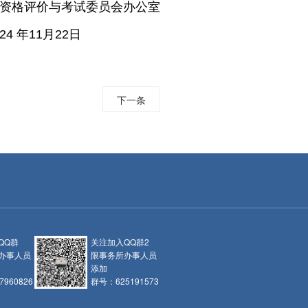
资格评价与考试委员会办公室
24 年
11
月
22
日
下一条
QQ群
关注加入QQ群2
办事人员
限事务所办事人员
添加
960826
群号：625191573