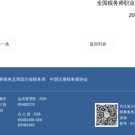
全国税务师职业
20
上一条
返回列表
家税务总局四川省税务局
中国注册税务师协会
都市
会员管理部：028-
三段
85482376
关注加入
场5
限事务所
办 公 室：028-
添加
85482496 028-
群号：617
85082460