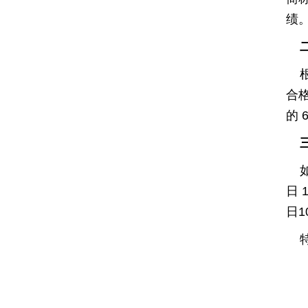
绩
二
根
合
的
6
三
如
日
1
日
1
特