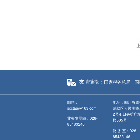
国家税务总局
国
友情链接：
邮箱：
地址：四川省成
scctaa@163.com
武侯区人民南路
2号汇日央扩广
业务发展部：028-
楼505号
85483246
财 务 室：028-
85483146