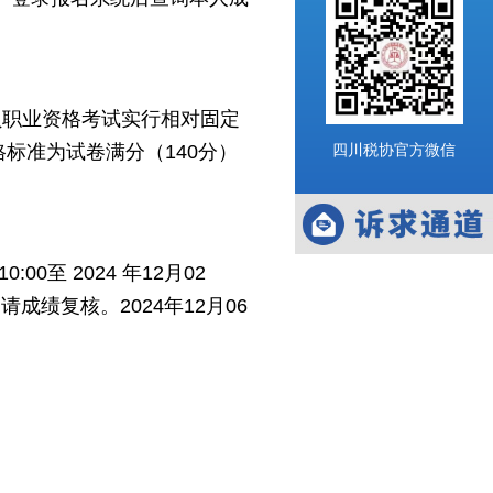
员职业资格考试实行相对固定
四川税协官方微信
格标准为试卷满分（
140
分）
10:00
至
2024
年
12
月
02
申请成绩复核。
2024
年
12
月
06