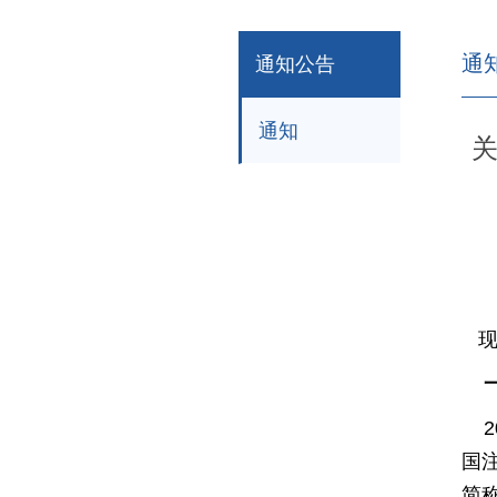
通
通知公告
通知
关
一
2
国
简